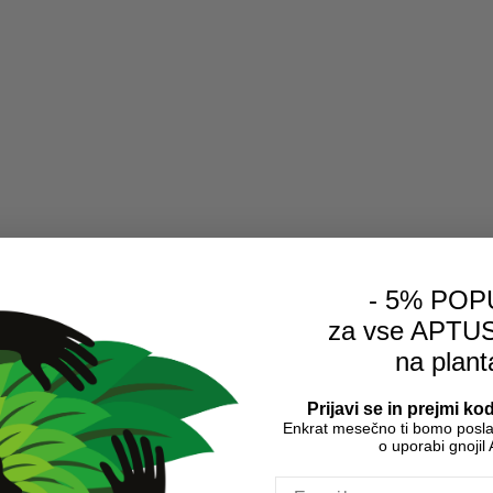
- 5% POP
za vse APTU
na plant
Prijavi se in prejmi k
Enkrat mesečno ti bomo poslali
o uporabi gnoji
Email