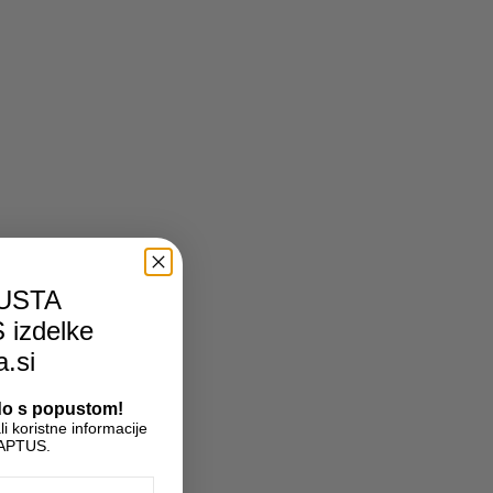
USTA
S
izdelke
a.si
odo s popustom!
 koristne informacije
l APTUS.